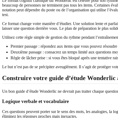
Le format cognitif classique du Wonderlic est célèbre pour son rythm
beaucoup de personnes ne terminent pas tous les items. Certaines éval
notation peut dépendre du poste ou de l’organisation qui utilise l’évalu
test.
Ce format change votre manière d’étudier. Une solution lente et parfai
laisser une question derrière vous. Le plan de préparation le plus soli
Utilisez cette règle simple de gestion du rythme pendant l’entraînemen
Premier passage : répondez aux items que vous pouvez résoudre 
Deuxième passage : consacrez un temps limité aux questions mo
Règle de lâcher prise : si vous êtes bloqué après une tentative ra
Le but n’est pas de se précipiter aveuglément. Il s’agit de protéger vo
Construire votre guide d’étude Wonderlic 
Un bon guide d’étude Wonderlic ne devrait pas traiter chaque questio
Logique verbale et vocabulaire
Ces questions peuvent porter sur le sens des mots, les analogies, la log
éliminez les réponses proches mais inexactes.