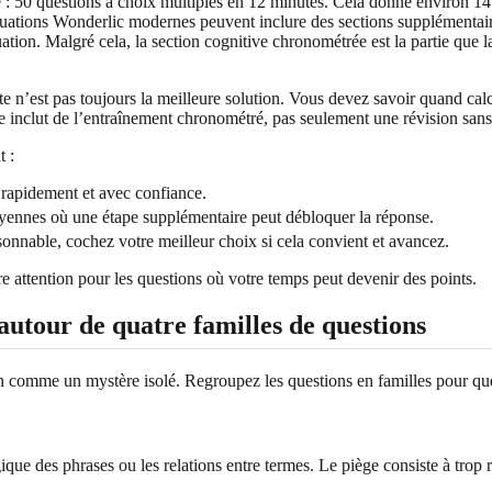
e : 50 questions à choix multiples en 12 minutes. Cela donne environ 
uations Wonderlic modernes peuvent inclure des sections supplémentaire
ation. Malgré cela, la section cognitive chronométrée est la partie que la
te n’est pas toujours la meilleure solution. Vous devez savoir quand cal
de inclut de l’entraînement chronométré, pas seulement une révision sans
t :
rapidement et avec confiance.
yennes où une étape supplémentaire peut débloquer la réponse.
isonnable, cochez votre meilleur choix si cela convient et avancez.
tre attention pour les questions où votre temps peut devenir des points.
autour de quatre familles de questions
n comme un mystère isolé. Regroupez les questions en familles pour qu
ique des phrases ou les relations entre termes. Le piège consiste à trop ré