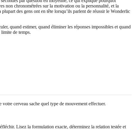
14 secondes par question en moyenne, ce qui explique pourquoi
s non chronométrées sur la motivation ou la personnalité, et la
 plupart des gens ont en tête lorsqu’ils parlent de réussir le Wonderlic
culer, quand estimer, quand éliminer les réponses impossibles et quand
 limite de temps.
e votre cerveau sache quel type de mouvement effectuer.
fléchir. Lisez la formulation exacte, déterminez la relation testée et