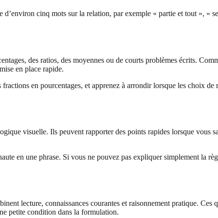
d’environ cinq mots sur la relation, par exemple « partie et tout », « s
entages, des ratios, des moyennes ou de courts problèmes écrits. Comme 
 mise en place rapide.
fractions en pourcentages, et apprenez à arrondir lorsque les choix de ré
 la logique visuelle. Ils peuvent rapporter des points rapides lorsque vou
x haute en une phrase. Si vous ne pouvez pas expliquer simplement la règ
nent lecture, connaissances courantes et raisonnement pratique. Ces qu
e petite condition dans la formulation.