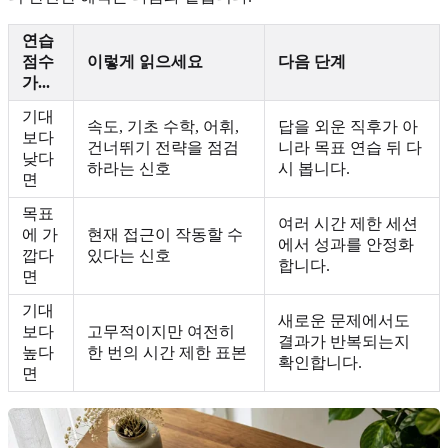
연습
점수
이렇게 읽으세요
다음 단계
가...
기대
속도, 기초 수학, 어휘,
답을 외운 직후가 아
보다
건너뛰기 전략을 점검
니라 목표 연습 뒤 다
낮다
하라는 신호
시 봅니다.
면
목표
여러 시간 제한 세션
에 가
현재 접근이 작동할 수
에서 성과를 안정화
깝다
있다는 신호
합니다.
면
기대
새로운 문제에서도
보다
고무적이지만 여전히
결과가 반복되는지
높다
한 번의 시간 제한 표본
확인합니다.
면