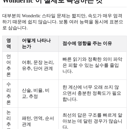
Wonderlic 이 실제로 측정하는 것
대부분의 Wonderlic 스타일 문제는 짧지만, 속도가 매우 엄격
하기 때문에 쉽지 않습니다. 보통 여러 능력을 동시에 표본으
로 삼습니다.
영
어떻게 나타나
점수에 영향을 주는 이유
역
는가
언
빠른 읽기와 정확한 의미 파악
어
어휘, 문장 논리,
은 피할 수 있는 실수를 줄입
추
유추, 단어 관계
니다.
론
수
한 계산에 너무 오래 쓰지 않
리
산술, 비율, 비
으면서 충분한 정확도가 필요
추
교, 추정
합니다.
론
논
최선의 답은 구조를 빠르게 알
리
패턴, 연역, 순서
아보는 데 달린 경우가 많습니
추
관계
다.