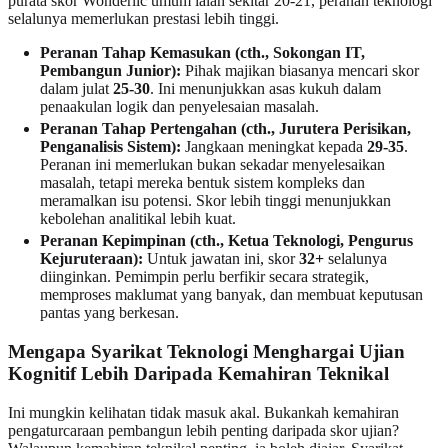
purata skor Wonderlic umum ialah sekitar 20-21, peranan teknologi
selalunya memerlukan prestasi lebih tinggi.
Peranan Tahap Kemasukan (cth., Sokongan IT,
Pembangun Junior):
Pihak majikan biasanya mencari skor
dalam julat
25-30
. Ini menunjukkan asas kukuh dalam
penaakulan logik dan penyelesaian masalah.
Peranan Tahap Pertengahan (cth., Jurutera Perisikan,
Penganalisis Sistem):
Jangkaan meningkat kepada
29-35
.
Peranan ini memerlukan bukan sekadar menyelesaikan
masalah, tetapi mereka bentuk sistem kompleks dan
meramalkan isu potensi. Skor lebih tinggi menunjukkan
kebolehan analitikal lebih kuat.
Peranan Kepimpinan (cth., Ketua Teknologi, Pengurus
Kejuruteraan):
Untuk jawatan ini, skor
32+
selalunya
diinginkan. Pemimpin perlu berfikir secara strategik,
memproses maklumat yang banyak, dan membuat keputusan
pantas yang berkesan.
Mengapa Syarikat Teknologi Menghargai Ujian
Kognitif Lebih Daripada Kemahiran Teknikal
Ini mungkin kelihatan tidak masuk akal. Bukankah kemahiran
pengaturcaraan pembangun lebih penting daripada skor ujian?