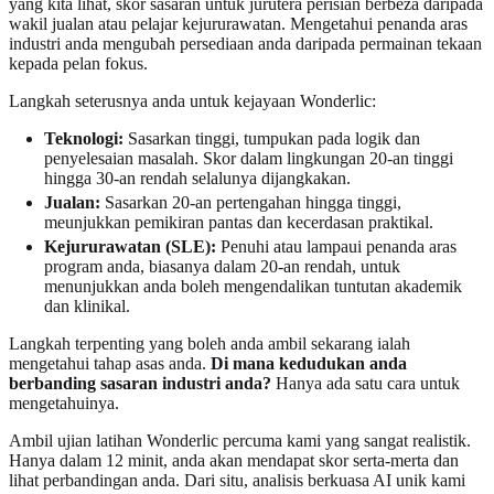
yang kita lihat, skor sasaran untuk jurutera perisian berbeza daripada
wakil jualan atau pelajar kejururawatan. Mengetahui penanda aras
industri anda mengubah persediaan anda daripada permainan tekaan
kepada pelan fokus.
Langkah seterusnya anda untuk kejayaan Wonderlic:
Teknologi:
Sasarkan tinggi, tumpukan pada logik dan
penyelesaian masalah. Skor dalam lingkungan 20-an tinggi
hingga 30-an rendah selalunya dijangkakan.
Jualan:
Sasarkan 20-an pertengahan hingga tinggi,
meunjukkan pemikiran pantas dan kecerdasan praktikal.
Kejururawatan (SLE):
Penuhi atau lampaui penanda aras
program anda, biasanya dalam 20-an rendah, untuk
menunjukkan anda boleh mengendalikan tuntutan akademik
dan klinikal.
Langkah terpenting yang boleh anda ambil sekarang ialah
mengetahui tahap asas anda.
Di mana kedudukan anda
berbanding sasaran industri anda?
Hanya ada satu cara untuk
mengetahuinya.
Ambil ujian latihan Wonderlic percuma kami yang sangat realistik.
Hanya dalam 12 minit, anda akan mendapat skor serta-merta dan
lihat perbandingan anda. Dari situ, analisis berkuasa AI unik kami