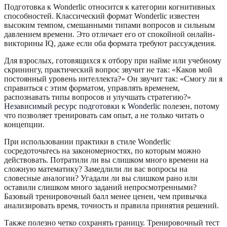
Подготовка к Wonderlic относится к категории когнитивных
способностей. Классический формат Wonderlic известен
высоким темпом, смешанными типами вопросов и сильным
давлением времени. Это отличает его от спокойной онлайн-
викторины IQ, даже если оба формата требуют рассуждения.
Для взрослых, готовящихся к отбору при найме или учебному
скринингу, практический вопрос звучит не так: «Каков мой
постоянный уровень интеллекта?» Он звучит так: «Смогу ли я
справиться с этим форматом, управлять временем,
распознавать типы вопросов и улучшать стратегию?»
Независимый ресурс подготовки к Wonderlic
полезен, потому
что позволяет тренировать сам опыт, а не только читать о
концепции.
При использовании практики в стиле Wonderlic
сосредоточьтесь на закономерностях, по которым можно
действовать. Потратили ли вы слишком много времени на
сложную математику? Замедлили ли вас вопросы на
словесные аналогии? Угадали ли вы слишком рано или
оставили слишком много заданий непросмотренными?
Базовый тренировочный балл менее ценен, чем привычка
анализировать время, точность и правила принятия решений.
Также полезно четко сохранять границу. Тренировочный тест