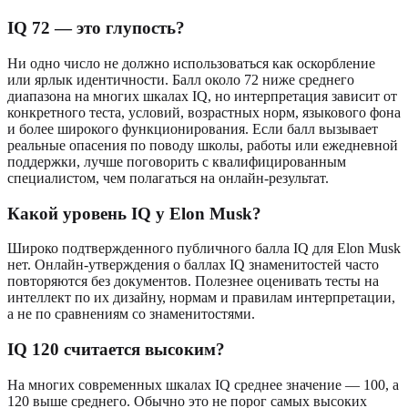
IQ 72 — это глупость?
Ни одно число не должно использоваться как оскорбление
или ярлык идентичности. Балл около 72 ниже среднего
диапазона на многих шкалах IQ, но интерпретация зависит от
конкретного теста, условий, возрастных норм, языкового фона
и более широкого функционирования. Если балл вызывает
реальные опасения по поводу школы, работы или ежедневной
поддержки, лучше поговорить с квалифицированным
специалистом, чем полагаться на онлайн-результат.
Какой уровень IQ у Elon Musk?
Широко подтвержденного публичного балла IQ для Elon Musk
нет. Онлайн-утверждения о баллах IQ знаменитостей часто
повторяются без документов. Полезнее оценивать тесты на
интеллект по их дизайну, нормам и правилам интерпретации,
а не по сравнениям со знаменитостями.
IQ 120 считается высоким?
На многих современных шкалах IQ среднее значение — 100, а
120 выше среднего. Обычно это не порог самых высоких