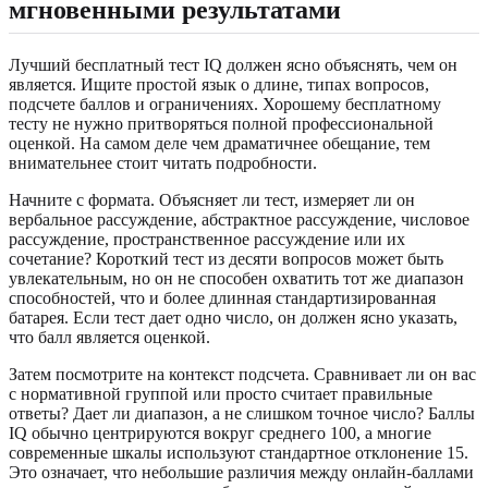
мгновенными результатами
Лучший бесплатный тест IQ должен ясно объяснять, чем он
является. Ищите простой язык о длине, типах вопросов,
подсчете баллов и ограничениях. Хорошему бесплатному
тесту не нужно притворяться полной профессиональной
оценкой. На самом деле чем драматичнее обещание, тем
внимательнее стоит читать подробности.
Начните с формата. Объясняет ли тест, измеряет ли он
вербальное рассуждение, абстрактное рассуждение, числовое
рассуждение, пространственное рассуждение или их
сочетание? Короткий тест из десяти вопросов может быть
увлекательным, но он не способен охватить тот же диапазон
способностей, что и более длинная стандартизированная
батарея. Если тест дает одно число, он должен ясно указать,
что балл является оценкой.
Затем посмотрите на контекст подсчета. Сравнивает ли он вас
с нормативной группой или просто считает правильные
ответы? Дает ли диапазон, а не слишком точное число? Баллы
IQ обычно центрируются вокруг среднего 100, а многие
современные шкалы используют стандартное отклонение 15.
Это означает, что небольшие различия между онлайн-баллами