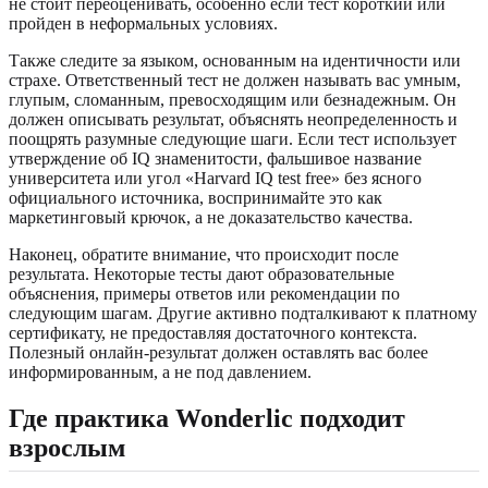
не стоит переоценивать, особенно если тест короткий или
пройден в неформальных условиях.
Также следите за языком, основанным на идентичности или
страхе. Ответственный тест не должен называть вас умным,
глупым, сломанным, превосходящим или безнадежным. Он
должен описывать результат, объяснять неопределенность и
поощрять разумные следующие шаги. Если тест использует
утверждение об IQ знаменитости, фальшивое название
университета или угол «Harvard IQ test free» без ясного
официального источника, воспринимайте это как
маркетинговый крючок, а не доказательство качества.
Наконец, обратите внимание, что происходит после
результата. Некоторые тесты дают образовательные
объяснения, примеры ответов или рекомендации по
следующим шагам. Другие активно подталкивают к платному
сертификату, не предоставляя достаточного контекста.
Полезный онлайн-результат должен оставлять вас более
информированным, а не под давлением.
Где практика Wonderlic подходит
взрослым