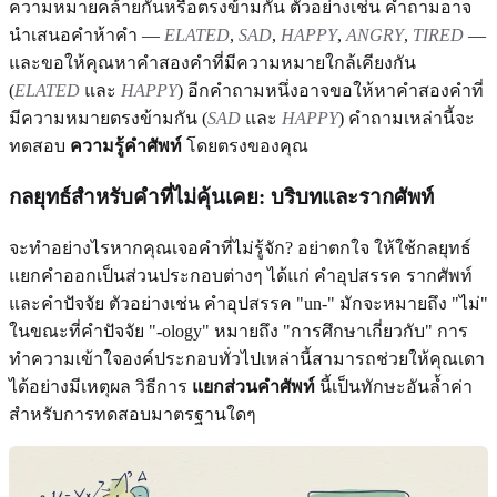
ความหมายคล้ายกันหรือตรงข้ามกัน ตัวอย่างเช่น คำถามอาจ
นำเสนอคำห้าคำ —
ELATED
,
SAD
,
HAPPY
,
ANGRY
,
TIRED
—
และขอให้คุณหาคำสองคำที่มีความหมายใกล้เคียงกัน
(
ELATED
และ
HAPPY
) อีกคำถามหนึ่งอาจขอให้หาคำสองคำที่
มีความหมายตรงข้ามกัน (
SAD
และ
HAPPY
) คำถามเหล่านี้จะ
ทดสอบ
ความรู้คำศัพท์
โดยตรงของคุณ
กลยุทธ์สำหรับคำที่ไม่คุ้นเคย: บริบทและรากศัพท์
จะทำอย่างไรหากคุณเจอคำที่ไม่รู้จัก? อย่าตกใจ ให้ใช้กลยุทธ์
แยกคำออกเป็นส่วนประกอบต่างๆ ได้แก่ คำอุปสรรค รากศัพท์
และคำปัจจัย ตัวอย่างเช่น คำอุปสรรค "un-" มักจะหมายถึง "ไม่"
ในขณะที่คำปัจจัย "-ology" หมายถึง "การศึกษาเกี่ยวกับ" การ
ทำความเข้าใจองค์ประกอบทั่วไปเหล่านี้สามารถช่วยให้คุณเดา
ได้อย่างมีเหตุผล วิธีการ
แยกส่วนคำศัพท์
นี้เป็นทักษะอันล้ำค่า
สำหรับการทดสอบมาตรฐานใดๆ