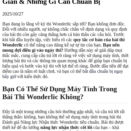
Gian & Những Gì Cần Chuẩn Bị
2025/10/27
Bạn đang lo lắng về kỳ thi Wonderlic sắp tới? Bạn không đơn độc.
Đối với nhiều người, sự không chắc chắn về định dạng và quy định
của bài thi còn gây căng thẳng hơn cả bản thân các câu hỏi. Trước
khi bắt đầu luyện tập, việc hiểu rõ các
quy tắc cơ bản của bài thi
Wonderlic
có thể nâng cao đáng kể sự tự tin của bạn.
Bạn nên
mong đợi điều gì vào ngày thi?
Hướng dẫn này sẽ giải đáp mọi
thắc mắc, cung cấp câu trả lời rõ ràng về việc sử dụng máy tính, thời
lượng bài thi và các thông tin quan trọng khác để giúp bạn chuẩn bị
hiệu quả và bước vào kỳ thi với lợi thế rõ ràng. Bước đầu tiên để đạt
điểm cao là nắm rõ luật chơi, và bạn có thể
bắt đầu chuẩn bị ngay
bây giờ
với kiến thức đó.
Bạn Có Thể Sử Dụng Máy Tính Trong
Bài Thi Wonderlic Không?
Đây là một trong những câu hỏi thường gặp nhất, và câu trả lời rất
thẳng thắn: không, bạn không thể sử dụng máy tính trong bài thi
Đánh giá Năng lực Nhận thức Wonderlic tiêu chuẩn. Bài thi được
thiết kế để đo lường
năng lực nhận thức cốt lõi
của bạn – khả