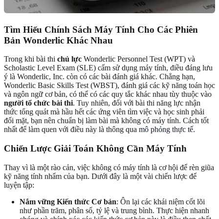
Tìm Hiểu Chính Sách Máy Tính Cho Các Phiên
Bản Wonderlic Khác Nhau
Trong khi bài thi
chủ lực
Wonderlic Personnel Test (WPT) và
Scholastic Level Exam (SLE) cấm sử dụng máy tính, điều đáng lưu
ý là Wonderlic, Inc. còn có các bài đánh giá khác. Chẳng hạn,
Wonderlic Basic Skills Test (WBST), đánh giá các kỹ năng toán học
và ngôn ngữ cơ bản, có thể có các quy tắc khác nhau tùy thuộc vào
người tổ chức bài thi
. Tuy nhiên, đối với bài thi năng lực nhận
thức tổng quát mà hầu hết các ứng viên tìm việc và học sinh phải
đối mặt, bạn nên chuẩn bị làm bài mà không có máy tính. Cách tốt
nhất để làm quen với điều này là thông qua
mô phỏng thực tế
.
Chiến Lược Giải Toán Không Cần Máy Tính
Thay vì là một rào cản, việc không có máy tính là cơ hội để rèn giũa
kỹ năng tính nhẩm của bạn. Dưới đây là một vài chiến lược để
luyện tập:
Nắm vững Kiến thức Cơ bản
: Ôn lại các khái niệm cốt lõi
như phần trăm, phân số, tỷ lệ và trung bình. Thực hiện nhanh