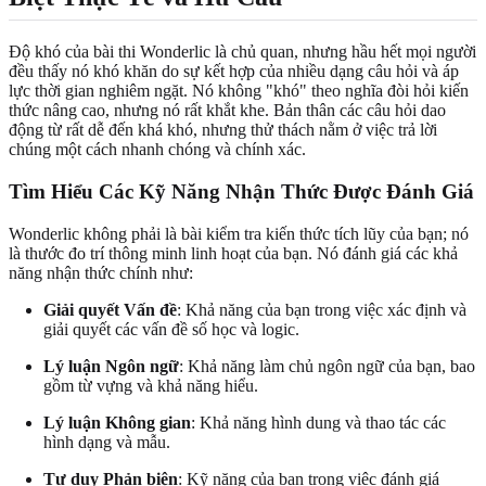
Độ khó của bài thi Wonderlic là chủ quan, nhưng hầu hết mọi người
đều thấy nó khó khăn do sự kết hợp của nhiều dạng câu hỏi và áp
lực thời gian nghiêm ngặt. Nó không "khó" theo nghĩa đòi hỏi kiến
thức nâng cao, nhưng nó rất khắt khe. Bản thân các câu hỏi dao
động từ rất dễ đến khá khó, nhưng thử thách nằm ở việc trả lời
chúng một cách nhanh chóng và chính xác.
Tìm Hiểu Các Kỹ Năng Nhận Thức Được Đánh Giá
Wonderlic không phải là bài kiểm tra kiến thức tích lũy của bạn; nó
là thước đo trí thông minh linh hoạt của bạn. Nó đánh giá các khả
năng nhận thức chính như:
Giải quyết Vấn đề
: Khả năng của bạn trong việc xác định và
giải quyết các vấn đề số học và logic.
Lý luận Ngôn ngữ
: Khả năng làm chủ ngôn ngữ của bạn, bao
gồm từ vựng và khả năng hiểu.
Lý luận Không gian
: Khả năng hình dung và thao tác các
hình dạng và mẫu.
Tư duy Phản biện
: Kỹ năng của bạn trong việc đánh giá