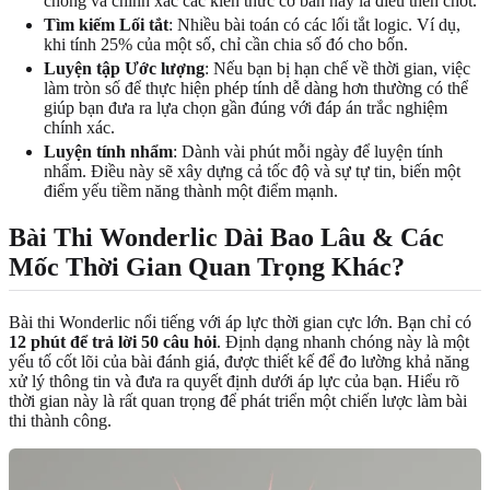
chóng và chính xác các kiến thức cơ bản này là điều then chốt.
Tìm kiếm Lối tắt
: Nhiều bài toán có các lối tắt logic. Ví dụ,
khi tính 25% của một số, chỉ cần chia số đó cho bốn.
Luyện tập Ước lượng
: Nếu bạn bị hạn chế về thời gian, việc
làm tròn số để thực hiện phép tính dễ dàng hơn thường có thể
giúp bạn đưa ra lựa chọn gần đúng với đáp án trắc nghiệm
chính xác.
Luyện tính nhẩm
: Dành vài phút mỗi ngày để luyện tính
nhẩm. Điều này sẽ xây dựng cả tốc độ và sự tự tin, biến một
điểm yếu tiềm năng thành một điểm mạnh.
Bài Thi Wonderlic Dài Bao Lâu & Các
Mốc Thời Gian Quan Trọng Khác?
Bài thi Wonderlic nổi tiếng với áp lực thời gian cực lớn. Bạn chỉ có
12 phút để trả lời 50 câu hỏi
. Định dạng nhanh chóng này là một
yếu tố cốt lõi của bài đánh giá, được thiết kế để đo lường khả năng
xử lý thông tin và đưa ra quyết định dưới áp lực của bạn. Hiểu rõ
thời gian này là rất quan trọng để phát triển một chiến lược làm bài
thi thành công.