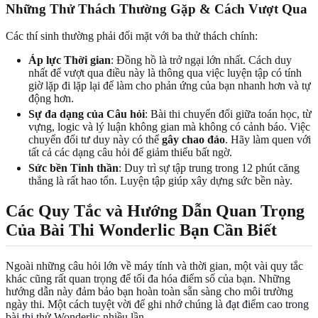
Những Thử Thách Thường Gặp & Cách Vượt Qua
Các thí sinh thường phải đối mặt với ba thử thách chính:
Áp lực Thời gian
: Đồng hồ là trở ngại lớn nhất. Cách duy
nhất để vượt qua điều này là thông qua việc luyện tập có tính
giờ lặp đi lặp lại để làm cho phản ứng của bạn nhanh hơn và tự
động hơn.
Sự đa dạng của Câu hỏi
: Bài thi chuyển đổi giữa toán học, từ
vựng, logic và lý luận không gian mà không có cảnh báo. Việc
chuyển đổi tư duy này có thể
gây chao đảo
. Hãy làm quen với
tất cả các dạng câu hỏi để giảm thiểu bất ngờ.
Sức bền Tinh thần
: Duy trì sự tập trung trong 12 phút căng
thẳng là rất hao tổn. Luyện tập giúp xây dựng sức bền này.
Các Quy Tắc và Hướng Dẫn Quan Trọng
Của Bài Thi Wonderlic Bạn Cần Biết
Ngoài những câu hỏi lớn về máy tính và thời gian, một vài quy tắc
khác cũng rất quan trọng để tối đa hóa điểm số của bạn. Những
hướng dẫn này đảm bảo bạn hoàn toàn sẵn sàng cho môi trường
ngày thi. Một cách tuyệt vời để ghi nhớ chúng là
đạt điểm cao trong
bài thi thử Wonderlic
nhiều lần.