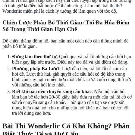
Chính vì thời gian cấp bách này mà việc luyện tập trong môi trường
có tính giờ là điều bắt buộc để thành công. Làm một bài
thi thử
Wonderlic miễn phí
là cách lý tưởng để làm quen với tốc độ.
Chiến Lược Phân Bổ Thời Gian: Tối Đa Hóa Điểm
Số Trong Thời Gian Hạn Chế
Để chiến thắng đồng hồ, bạn cần một cách tiếp cận thông minh để
phân bổ thời gian.
Đừng làm theo thứ tự
: Quét qua và trả lời những câu hỏi bạn
biết ngay lập tức trước. Điều này tạo đà và ghi điểm dễ dàng.
Phương pháp Ba Lượt
: Lượt đầu tiên, trả lời tất cả các câu
hỏi dễ. Lượt thứ hai, giải quyết các câu hỏi có độ khó trung
bình cần suy nghĩ nhiều hơn một chút. Lượt cuối cùng, thử sức
với những câu hỏi khó nhất.
Biết khi nào nên chuyển sang câu khác
: Nếu một câu hỏi
làm bạn bế tắc hơn 20-30 giây, hãy đưa ra một câu trả lời có cơ
sở và chuyển sang câu khác. Thời gian của bạn sẽ được sử
dụng hiệu quả hơn cho những câu hỏi khác mà bạn có cơ hội
trả lời đúng cao hơn.
Bài Thi Wonderlic Có Khó Không? Phân
Biệt Thực Tế và Hư Cấu