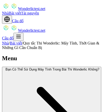
Wonderlictest.net
Nhà
Bài viết
Tài nguyên
Câu đố
Wonderlictest.net
Câu đố
Nhà
/
Bài viết
/
Quy tắc Thi Wonderlic: Máy Tính, Thời Gian &
Những Gì Cần Chuẩn Bị
Menu
Bạn Có Thể Sử Dụng Máy Tính Trong Bài Thi Wonderlic Không?