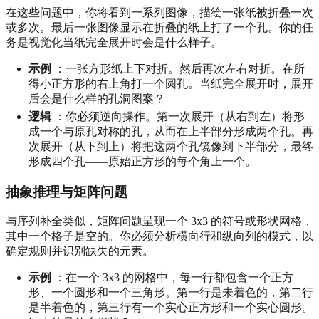
在这些问题中，你将看到一系列图像，描绘一张纸被折叠一次
或多次。最后一张图像显示在折叠的纸上打了一个孔。你的任
务是视觉化当纸完全展开时会是什么样子。
示例
：一张方形纸上下对折。然后再次左右对折。在所
得小正方形的右上角打一个圆孔。当纸完全展开时，展开
后会是什么样的孔洞图案？
逻辑
：你必须逆向操作。第一次展开（从右到左）将形
成一个与原孔对称的孔，从而在上半部分形成两个孔。再
次展开（从下到上）将把这两个孔镜像到下半部分，最终
形成四个孔——原始正方形的每个角上一个。
抽象推理与矩阵问题
与序列补全类似，矩阵问题呈现一个 3x3 的符号或形状网格，
其中一个格子是空的。你必须分析横向行和纵向列的模式，以
确定规则并识别缺失的元素。
示例
：在一个 3x3 的网格中，每一行都包含一个正方
形、一个圆形和一个三角形。第一行是未着色的，第二行
是半着色的，第三行有一个实心正方形和一个实心圆形。