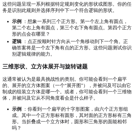
这些问题呈现一系列根据特定规则变化的形状或图形。你的任
务是识别此规则并选择序列中下一个符合逻辑的形状。
示例
：想象一系列三个正方形。第一个左上角有圆点，
第二个右上角有圆点，第三个右下角有圆点。第四个正方
形的点会在哪里？
逻辑
：点正按顺时针方向从一个角移动到下一个角。正
确答案将是一个左下角有点的正方形。这些问题测试你识
别逻辑规律的能力。
三维形状、立方体展开与旋转谜题
这通常被认为是最具挑战性的类别。你可能会看到一个扁平
的、展开的立方体图案（一个“展开图”），并被问及可以由它
制成的组装立方体是哪一个。或者，你可能会看到一个三维物
体，并被问及它从不同角度看会是什么样子。
示例
：你看到一个扁平的十字形图案，由六个正方形组
成。其中一个正方形标有圆形，其对面的正方形标有三角
形。当折叠成一个立方体时，圆形和三角形的面能相邻
吗？