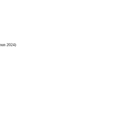
ahun 2024)