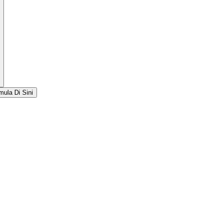
ula Di Sini