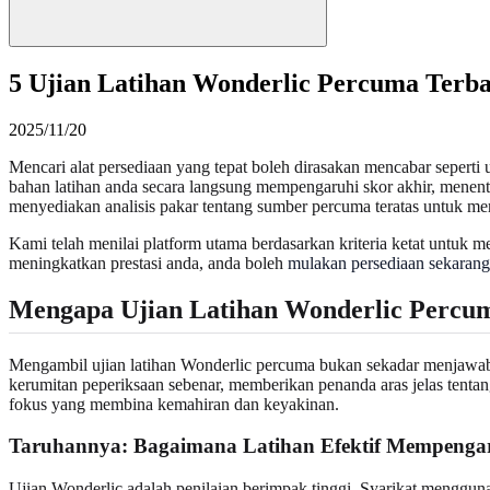
5 Ujian Latihan Wonderlic Percuma Terba
2025/11/20
Mencari alat persediaan yang tepat boleh dirasakan mencabar seperti u
bahan latihan anda secara langsung mempengaruhi skor akhir, menen
menyediakan analisis pakar tentang sumber percuma teratas untuk me
Kami telah menilai platform utama berdasarkan kriteria ketat untuk m
meningkatkan prestasi anda, anda boleh
mulakan persediaan sekarang
Mengapa Ujian Latihan Wonderlic Percuma
Mengambil ujian latihan Wonderlic percuma bukan sekadar menjawab be
kerumitan peperiksaan sebenar, memberikan penanda aras jelas tenta
fokus yang membina kemahiran dan keyakinan.
Taruhannya: Bagaimana Latihan Efektif Mempenga
Ujian Wonderlic adalah penilaian berimpak tinggi. Syarikat menggun