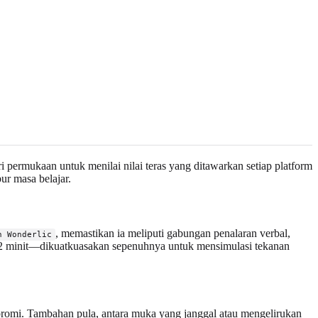
i permukaan untuk menilai nilai teras yang ditawarkan setiap platform
r masa belajar.
, memastikan ia meliputi gabungan penalaran verbal,
n Wonderlic
12 minit—dikuatkuasakan sepenuhnya untuk mensimulasi tekanan
omi. Tambahan pula, antara muka yang janggal atau mengelirukan