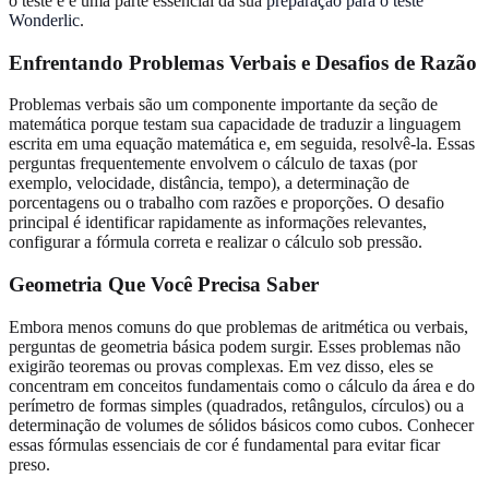
o teste e é uma parte essencial da sua
preparação para o teste
Wonderlic
.
Enfrentando
Problemas Verbais
e Desafios de Razão
Problemas verbais são um componente importante da seção de
matemática porque testam sua capacidade de traduzir a linguagem
escrita em uma equação matemática e, em seguida, resolvê-la. Essas
perguntas frequentemente envolvem o cálculo de taxas (por
exemplo, velocidade, distância, tempo), a determinação de
porcentagens ou o trabalho com razões e proporções. O desafio
principal é identificar rapidamente as informações relevantes,
configurar a fórmula correta e realizar o cálculo sob pressão.
Geometria
Que Você Precisa Saber
Embora menos comuns do que problemas de aritmética ou verbais,
perguntas de geometria básica podem surgir. Esses problemas não
exigirão teoremas ou provas complexas. Em vez disso, eles se
concentram em conceitos fundamentais como o cálculo da área e do
perímetro de formas simples (quadrados, retângulos, círculos) ou a
determinação de volumes de sólidos básicos como cubos. Conhecer
essas fórmulas essenciais de cor é fundamental para evitar ficar
preso.