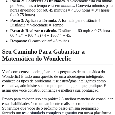
Passo 2: Converter as unidades.
A velocidade está em milhas
por
hora
, mas o tempo está em
minutos
. Converta minutos para
horas dividindo por 60. 45 minutos = 45/60 horas = 3/4 horas
(ou 0.75 horas).
Passo 3: Aplicar a fórmula.
A fórmula para distância é
Distância = Velocidade × Tempo.
Passo 4: Realizar o cálculo.
Distância = 60 mph × 0.75 horas.
60 * 3/4 = (60 * 3) / 4 = 180 / 4 = 45.
Resposta:
O carro viajará 45 milhas.
Seu Caminho Para Gabaritar a
Matemática do Wonderlic
Você com certeza pode gabaritar as perguntas de matemática do
Wonderlic! É tudo uma questão de uma abordagem inteligente:
conheça os tipos de problemas, use estratégias inteligentes como
estimativa, administre seu tempo e pratique, pratique, pratique. É
assim que você constrói confiança e melhora sua pontuação.
Pronto para colocar isso em prática? A melhor maneira de consolidar
essas habilidades é em um ambiente realista e cronometrado.
Sugerimos que você dê o próximo passo em sua preparação,
fazendo um
teste simulado completo e gratuito
em nossa plataforma.