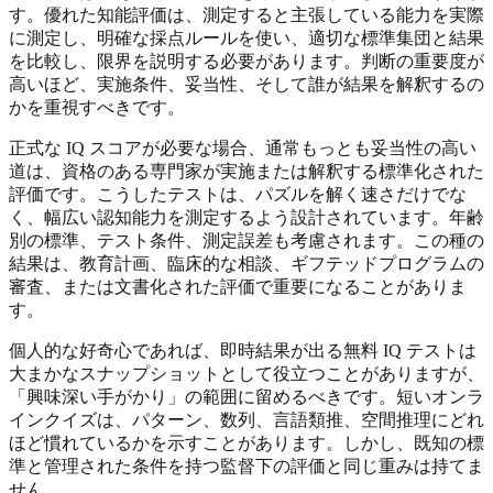
す。優れた知能評価は、測定すると主張している能力を実際
に測定し、明確な採点ルールを使い、適切な標準集団と結果
を比較し、限界を説明する必要があります。判断の重要度が
高いほど、実施条件、妥当性、そして誰が結果を解釈するの
かを重視すべきです。
正式な IQ スコアが必要な場合、通常もっとも妥当性の高い
道は、資格のある専門家が実施または解釈する標準化された
評価です。こうしたテストは、パズルを解く速さだけでな
く、幅広い認知能力を測定するよう設計されています。年齢
別の標準、テスト条件、測定誤差も考慮されます。この種の
結果は、教育計画、臨床的な相談、ギフテッドプログラムの
審査、または文書化された評価で重要になることがありま
す。
個人的な好奇心であれば、即時結果が出る無料 IQ テストは
大まかなスナップショットとして役立つことがありますが、
「興味深い手がかり」の範囲に留めるべきです。短いオンラ
インクイズは、パターン、数列、言語類推、空間推理にどれ
ほど慣れているかを示すことがあります。しかし、既知の標
準と管理された条件を持つ監督下の評価と同じ重みは持てま
せん。