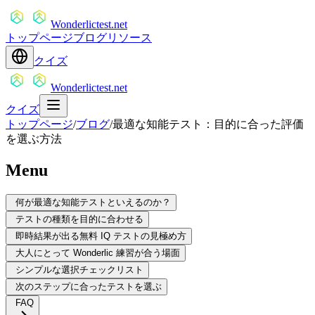
Wonderlictest.net
トップページ
ブログ
リソース
クイズ
Wonderlictest.net
クイズ
トップページ
/
ブログ
/
最適な知能テスト：目的に合った評価
を選ぶ方法
Menu
何が最適な知能テストといえるのか？
テストの種類を目的に合わせる
即時結果が出る無料 IQ テストの見極め方
大人にとって Wonderlic 練習が合う場面
シンプルな選択チェックリスト
次のステップに合ったテストを選ぶ
FAQ