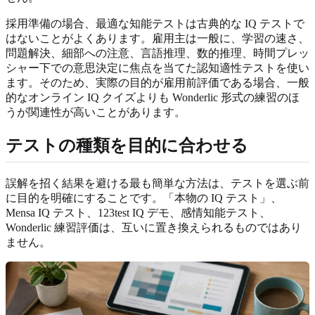
採用準備の場合、最適な知能テストは古典的な IQ テストで
はないことがよくあります。雇用主は一般に、学習の速さ、
問題解決、細部への注意、言語推理、数的推理、時間プレッ
シャー下での意思決定に焦点を当てた認知適性テストを使い
ます。そのため、実際の目的が雇用前評価である場合、一般
的なオンライン IQ クイズよりも Wonderlic 形式の練習のほ
うが関連性が高いことがあります。
テストの種類を目的に合わせる
誤解を招く結果を避ける最も簡単な方法は、テストを選ぶ前
に目的を明確にすることです。「本物の IQ テスト」、
Mensa IQ テスト、123test IQ デモ、感情知能テスト、
Wonderlic 練習評価は、互いに置き換えられるものではあり
ません。