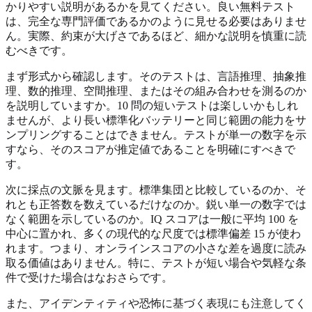
かりやすい説明があるかを見てください。良い無料テスト
は、完全な専門評価であるかのように見せる必要はありませ
ん。実際、約束が大げさであるほど、細かな説明を慎重に読
むべきです。
まず形式から確認します。そのテストは、言語推理、抽象推
理、数的推理、空間推理、またはその組み合わせを測るのか
を説明していますか。10 問の短いテストは楽しいかもしれ
ませんが、より長い標準化バッテリーと同じ範囲の能力をサ
ンプリングすることはできません。テストが単一の数字を示
すなら、そのスコアが推定値であることを明確にすべきで
す。
次に採点の文脈を見ます。標準集団と比較しているのか、そ
れとも正答数を数えているだけなのか。鋭い単一の数字では
なく範囲を示しているのか。IQ スコアは一般に平均 100 を
中心に置かれ、多くの現代的な尺度では標準偏差 15 が使わ
れます。つまり、オンラインスコアの小さな差を過度に読み
取る価値はありません。特に、テストが短い場合や気軽な条
件で受けた場合はなおさらです。
また、アイデンティティや恐怖に基づく表現にも注意してく