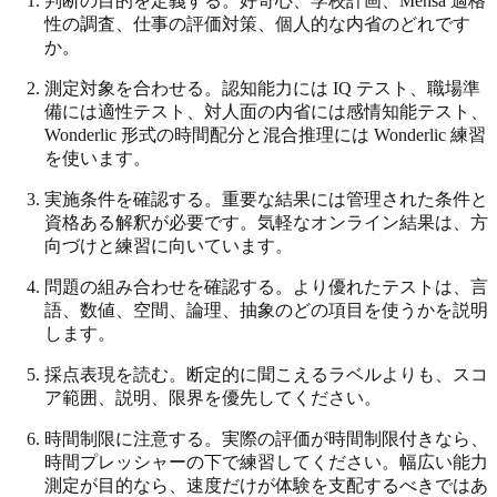
判断の目的を定義する。好奇心、学校計画、Mensa 適格
性の調査、仕事の評価対策、個人的な内省のどれです
か。
測定対象を合わせる。認知能力には IQ テスト、職場準
備には適性テスト、対人面の内省には感情知能テスト、
Wonderlic 形式の時間配分と混合推理には Wonderlic 練習
を使います。
実施条件を確認する。重要な結果には管理された条件と
資格ある解釈が必要です。気軽なオンライン結果は、方
向づけと練習に向いています。
問題の組み合わせを確認する。より優れたテストは、言
語、数値、空間、論理、抽象のどの項目を使うかを説明
します。
採点表現を読む。断定的に聞こえるラベルよりも、スコ
ア範囲、説明、限界を優先してください。
時間制限に注意する。実際の評価が時間制限付きなら、
時間プレッシャーの下で練習してください。幅広い能力
測定が目的なら、速度だけが体験を支配するべきではあ