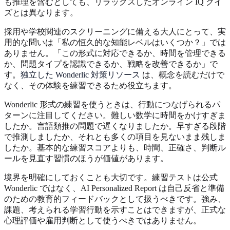
も推理を含むとしても、リラックスしたオンライン IQ クイ
ズとは異なります。
採用や学校関連のスクリーニングに備える大人にとって、実
用的な問いは「私の恒久的な知能レベルはいくつか？」では
ありません。「この形式に対応できるか、時間を管理できる
か、問題タイプを認識できるか、戦略を改善できるか」で
す。
独立した Wonderlic 対策リソース
は、概念を読むだけで
なく、その体験を練習できるため役立ちます。
Wonderlic 形式の練習を使うときは、行動につなげられるパ
ターンに注目してください。難しい数学に時間をかけすぎま
したか。言語類推の問題で遅くなりましたか。早すぎる段階
で推測しましたか、それとも多くの項目を見ないまま残しま
したか。基本的な練習スコアよりも、時間、正確さ、判断ル
ールを見直す習慣のほうが価値があります。
境界を明確にしておくことも大切です。練習テストは公式
Wonderlic ではなく、AI Personalized Report は自己反省と準備
のための教育的フィードバックとして扱うべきです。強み、
課題、考えられる学習行動を示すことはできますが、正式な
心理評価や雇用判断として使うべきではありません。